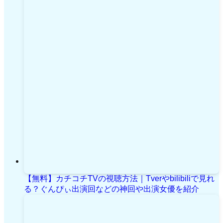
【無料】カチコチTVの視聴方法｜Tverやbilibiliで見れ
る？ぐんぴぃ出演回などの神回や出演女優を紹介