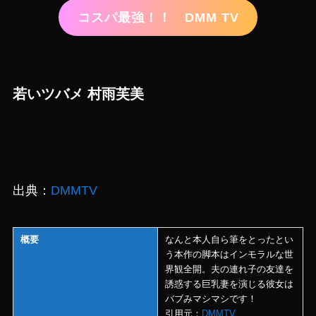
コスパ最強！！ DMM TV
若いツバメ 村雨芙美
出典：
DMMTV
概要
なんと本人自ら筆をとったとい
う本作の脚本はインモラルな世
界観全開。夫の連れ子の友達を
誘惑する巨乳妻を演じる彼女は
バブみマシマシです！
引用元：
DMMTV