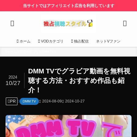
当サイトではアフィリエイト広告を利用しています
ホーム
VODカテゴリ
独占配信
ネットVファン
ホーム
VODカテゴリ
DMM TV
DMM TVでグラビア動画を無料視
2024
聴する方法・おすすめ作品も紹
10/27
介！
PR
2024-08-09
2024-10-27
DMM TV