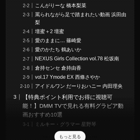
こんがりーな 橋本梨菜
罵られながら足で踏まれたい動画 浜田由
梨
壇蜜＋2 壇蜜
愛のままに… 篠崎愛
愛のかたち 鶴あいか
NEXUS Girls Collection vol.78 松坂南
倉持センセ 倉持由香
vol.17 Ymode EX 西條さやか
アイドルワン だーりおハニー 内田理央
【特典ポイント利用でお得に視聴可
能！】DMM TVで見れる有料グラビア動
画おすすめ10選
ミルキー・グラマー 星野琴
もっと見る