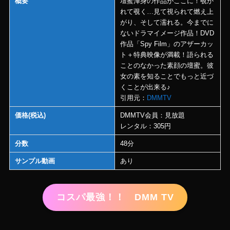
概要
壇蜜渾身の作品がここに！覗か
れて覗く…見て視られて燃え上
がり、そして濡れる。今までに
ないドラマイメージ作品！DVD
作品「Spy Film」のアザーカッ
ト＋特典映像が満載！語られる
ことのなかった素顔の壇蜜。彼
女の素を知ることでもっと近づ
くことが出来る♪
引用元：
DMMTV
価格(税込)
DMMTV会員：見放題
レンタル：305円
分数
48分
サンプル動画
あり
コスパ最強！！ DMM TV