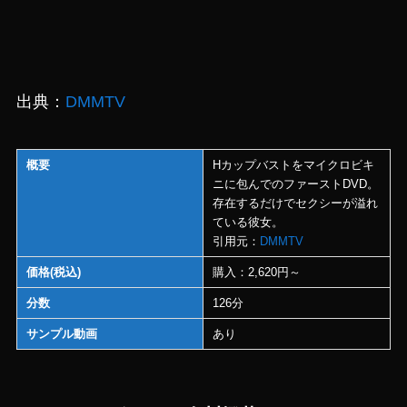
出典：
DMMTV
概要
Hカップバストをマイクロビキ
ニに包んでのファーストDVD。
存在するだけでセクシーが溢れ
ている彼女。
引用元：
DMMTV
価格(税込)
購入：2,620円～
分数
126分
サンプル動画
あり