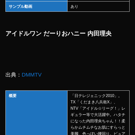
サンプル動画
あり
アイドルワン だーりおハニー 内田理央
出典：
DMMTV
概要
「日テレジェニック2010」。
TX「くだまき八兵衛X」、
NTV「アイドル☆リーグ！」レ
ギュラー等で大活躍中。ハタチ
になった内田理央ちゃん！！柔
らかムチムチなお肌にすらっと
美脚、色っぽい腰回り。ピュア