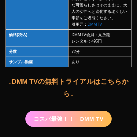
な可愛らしさはそのままに、大
人の女性へと進化する瑞々しい
季節をご堪能ください。
引用元：
DMMTV
価格(税込)
DMMTV会員：見放題
レンタル：495円
分数
72分
サンプル動画
あり
↓DMM TVの無料トライアルはこちらか
ら↓
コスパ最強！！ DMM TV