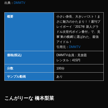
出典：
DMMTV
概要
小さい身長、大きいバスト！ま
さに魅力のかたまり！！週刊プ
レイボーイ「2017年 新人グラ
ドル次世代ボイン番付」で、見
事‘東の横綱’に選ばれた、最強
アイドル！
引用元：
DMMTV
価格(税込)
DMMTV会員：見放題
レンタル：415円
分数
100分
サンプル動画
あり
こんがりーな 橋本梨菜