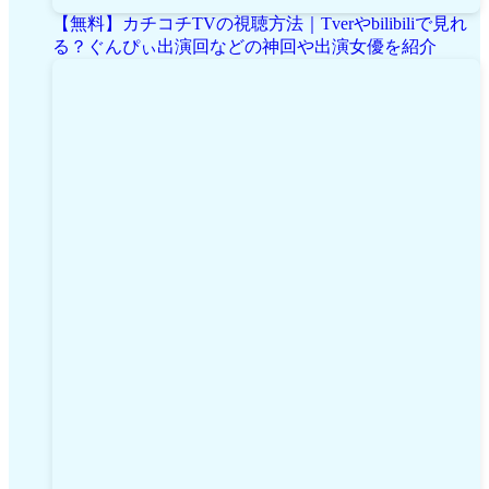
【無料】カチコチTVの視聴方法｜Tverやbilibiliで見れ
る？ぐんぴぃ出演回などの神回や出演女優を紹介