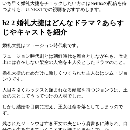
いち早く婚礼大捷をチェックしたい方にはNetflixの配信を待
つよりも、U-NEXTでの視聴をおすすめします。
h2 2 婚礼大捷はどんなドラマ？あらす
じやキャストを紹介
婚礼大捷はフュージョン時代劇です。
フュージョン時代劇とは朝鮮時代を舞台としながらも、歴史
上には存在しない架空の人物を主人公としたドラマのこと。
婚礼大捷のためだけに新しくつくられた主人公はシム・ジョ
ンウです。
人目を引くルックスと類まれなる頭脳を持つジョンウは、王
女の夫としてうってつけの人材でした。
しかし結婚を目前に控え、王女は命を落としてしまうので
す。
残されたジョンウは亡き王女の夫という肩書きに縛られ、自
分の人生を生きていくことすら許されませんでした。