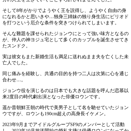
そして8年がかりでようやく王を説得し、ようやく自由の身
になれるかと思いきや…独身三姉妹の独り身生活にピリオド
を打つという厄介な条件を突きつけられてしまいます。
そんな難題を課せられたジョンウにとって強い味方となるの
が、仲人の神ヨジュ宅として多くのカップルを誕生させてき
たスンドク。
実は彼女もまた新婚生活も満足に送れぬまま夫を亡くした未
亡人でした。
同じ痛みを経験し、共通の目的を持つ二人は次第に心を通じ
合わせ…。
ジョンウ役を演じるのは日本でも大きな話題を呼んだ恋慕以
来2度目の時代劇出演となった俳優ロウンです。
遥か昔朝鮮王朝の時代で美男子として名を馳せていたジョン
ウですが、ロウンも190cm超えの高身長イケメン。
2023年9月までアイドルグループSF9のメンバーとして活動
し、2023年10月放送開始の婚礼大捷は俳優ロウンになってか