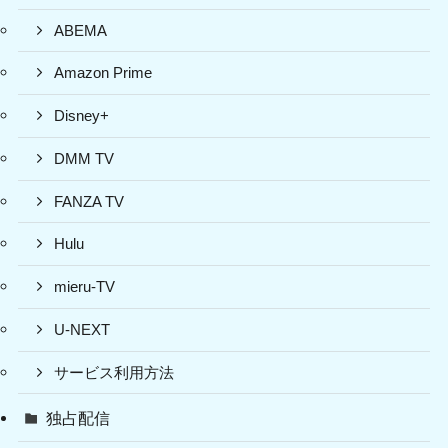
ABEMA
Amazon Prime
Disney+
DMM TV
FANZA TV
Hulu
mieru-TV
U-NEXT
サービス利用方法
独占配信