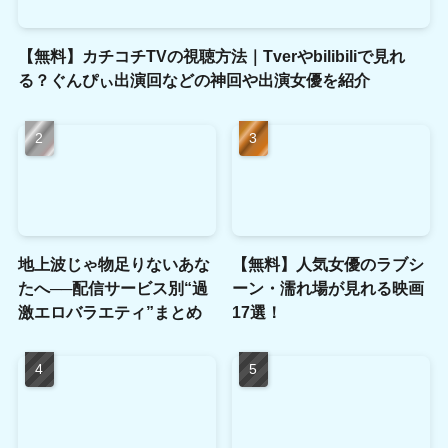
【無料】カチコチTVの視聴方法｜Tverやbilibiliで見れ
る？ぐんぴぃ出演回などの神回や出演女優を紹介
地上波じゃ物足りないあな
【無料】人気女優のラブシ
たへ──配信サービス別“過
ーン・濡れ場が見れる映画
激エロバラエティ”まとめ
17選！