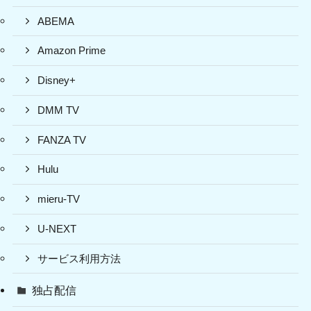
ABEMA
Amazon Prime
Disney+
DMM TV
FANZA TV
Hulu
mieru-TV
U-NEXT
サービス利用方法
独占配信