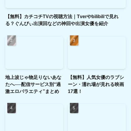
【無料】カチコチTVの視聴方法｜Tverやbilibiliで見れ
る？ぐんぴぃ出演回などの神回や出演女優を紹介
地上波じゃ物足りないあな
【無料】人気女優のラブシ
たへ──配信サービス別“過
ーン・濡れ場が見れる映画
激エロバラエティ”まとめ
17選！