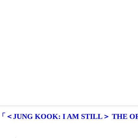
NG KOOK: I AM STILL＞ TH