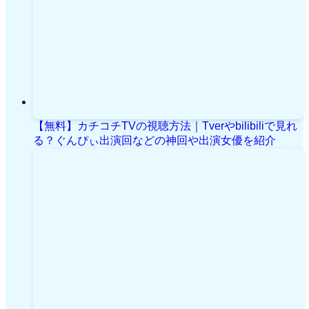
【無料】カチコチTVの視聴方法｜Tverやbilibiliで見れ
る？ぐんぴぃ出演回などの神回や出演女優を紹介