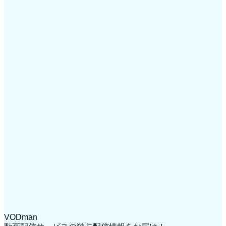
VODman