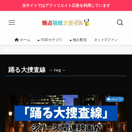
当サイトではアフィリエイト広告を利用しています
ホーム
VODカテゴリ
独占配信
ネットVファン
ホーム
踊る大捜査線
踊る大捜査線
– tag –
mieru-TV