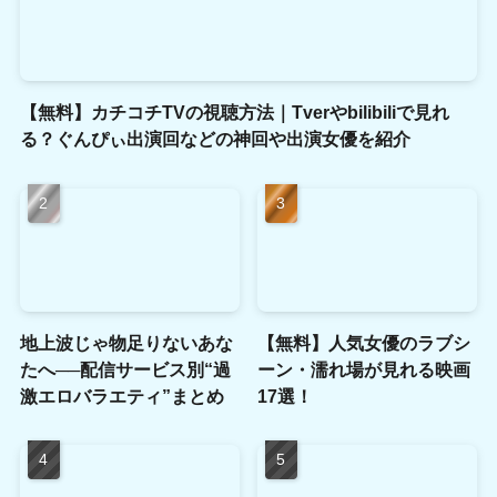
【無料】カチコチTVの視聴方法｜Tverやbilibiliで見れ
る？ぐんぴぃ出演回などの神回や出演女優を紹介
地上波じゃ物足りないあな
【無料】人気女優のラブシ
たへ──配信サービス別“過
ーン・濡れ場が見れる映画
激エロバラエティ”まとめ
17選！