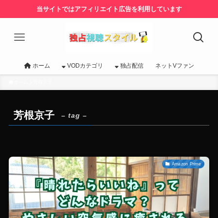
当サイトではアフィリエイト広告を利用しています
ホーム
VODカテゴリ
独占配信
ネットVファン
ホーム
芳根京子
芳根京子
– tag –
Amazon Prime