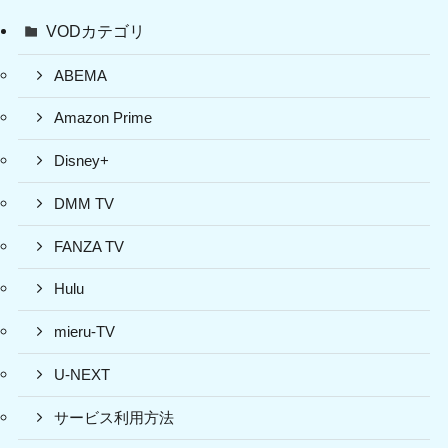
VODカテゴリ
ABEMA
Amazon Prime
Disney+
DMM TV
FANZA TV
Hulu
mieru-TV
U-NEXT
サービス利用方法