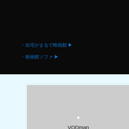
・自宅がまるで映画館 ▶
・映画館ソファ ▶
VODman