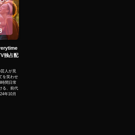
ytime
TV独占配
me芸人が見
全てを笑わせ
24時間日常
ける、前代
4年10月