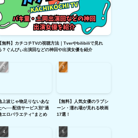
【無料】カチコチTVの視聴方法｜Tverやbilibiliで見れ
る？ぐんぴぃ出演回などの神回や出演女優を紹介
地上波じゃ物足りないあな
【無料】人気女優のラブシ
たへ──配信サービス別“過
ーン・濡れ場が見れる映画
激エロバラエティ”まとめ
17選！