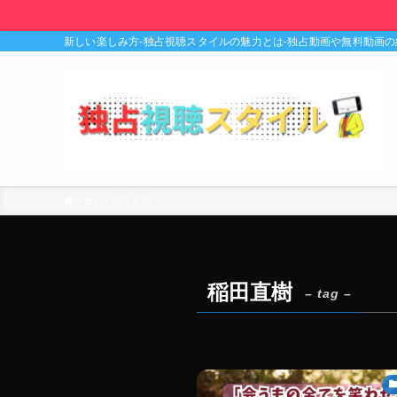
新しい楽しみ方-独占視聴スタイルの魅力とは-独占動画や無料動画
ホーム
稲田直樹
稲田直樹
– tag –