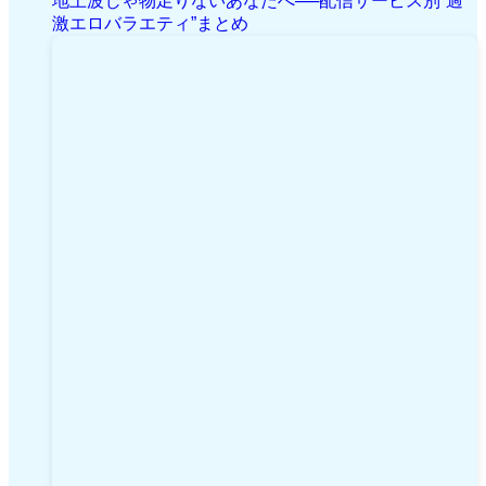
地上波じゃ物足りないあなたへ──配信サービス別“過
激エロバラエティ”まとめ