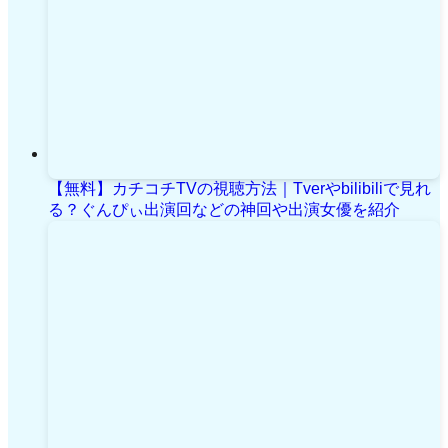
【無料】カチコチTVの視聴方法｜Tverやbilibiliで見れ
る？ぐんぴぃ出演回などの神回や出演女優を紹介