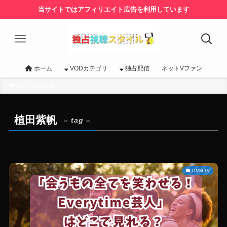
当サイトではアフィリエイト広告を利用しています
ホーム
VODカテゴリ
独占配信
ネットVファン
ホーム
植田紫帆
植田紫帆
– tag –
DMM TV