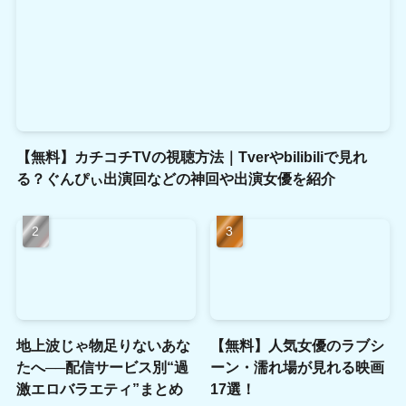
【無料】カチコチTVの視聴方法｜Tverやbilibiliで見れ
る？ぐんぴぃ出演回などの神回や出演女優を紹介
地上波じゃ物足りないあな
【無料】人気女優のラブシ
たへ──配信サービス別“過
ーン・濡れ場が見れる映画
激エロバラエティ”まとめ
17選！