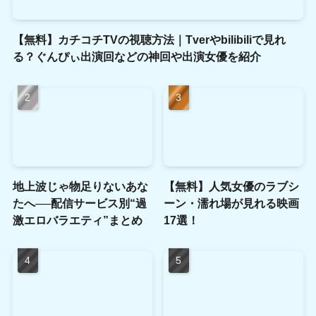
【無料】カチコチTVの視聴方法｜Tverやbilibiliで見れ
る？ぐんぴぃ出演回などの神回や出演女優を紹介
地上波じゃ物足りないあな
【無料】人気女優のラブシ
たへ──配信サービス別“過
ーン・濡れ場が見れる映画
激エロバラエティ”まとめ
17選！