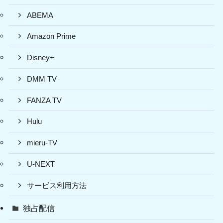
ABEMA
Amazon Prime
Disney+
DMM TV
FANZA TV
Hulu
mieru-TV
U-NEXT
サービス利用方法
独占配信