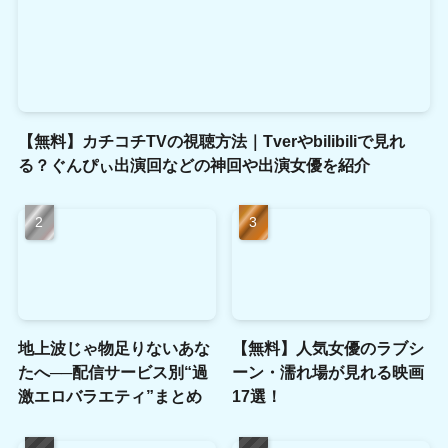
【無料】カチコチTVの視聴方法｜Tverやbilibiliで見れ
る？ぐんぴぃ出演回などの神回や出演女優を紹介
地上波じゃ物足りないあな
【無料】人気女優のラブシ
たへ──配信サービス別“過
ーン・濡れ場が見れる映画
激エロバラエティ”まとめ
17選！