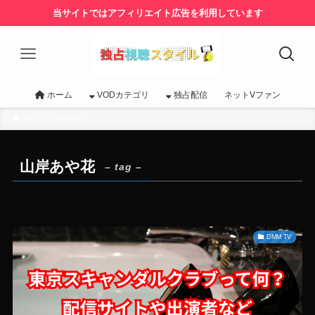
当サイトではアフィリエイト広告を利用しています
ホーム
VODカテゴリ
独占配信
ネットVファン
ホーム
山岸あや花
山岸あや花
– tag –
DMM TV