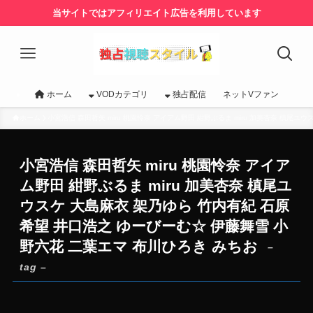
当サイトではアフィリエイト広告を利用しています
ホーム
VODカテゴリ
独占配信
ネットVファン
ホーム
小宮浩信 森田哲矢 miru 桃園怜奈 アイアム野田 紺野ぶるま miru 加美杏奈 槙尾
小宮浩信 森田哲矢 miru 桃園怜奈 アイア
ム野田 紺野ぶるま miru 加美杏奈 槙尾ユ
ウスケ 大島麻衣 架乃ゆら 竹内有紀 石原
希望 井口浩之 ゆーびーむ☆ 伊藤舞雪 小
野六花 二葉エマ 布川ひろき みちお
–
tag –