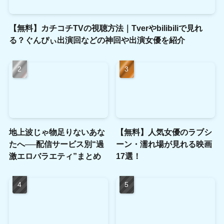
【無料】カチコチTVの視聴方法｜Tverやbilibiliで見れ
る？ぐんぴぃ出演回などの神回や出演女優を紹介
地上波じゃ物足りないあな
【無料】人気女優のラブシ
たへ──配信サービス別“過
ーン・濡れ場が見れる映画
激エロバラエティ”まとめ
17選！