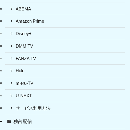
ABEMA
Amazon Prime
Disney+
DMM TV
FANZA TV
Hulu
mieru-TV
U-NEXT
サービス利用方法
独占配信