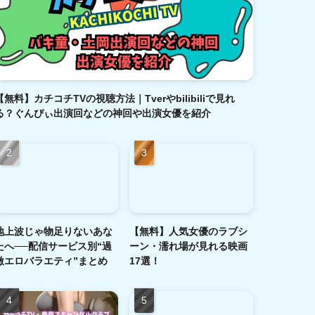
【無料】カチコチTVの視聴方法｜Tverやbilibiliで見れ
る？ぐんぴぃ出演回などの神回や出演女優を紹介
地上波じゃ物足りないあな
【無料】人気女優のラブシ
たへ──配信サービス別“過
ーン・濡れ場が見れる映画
激エロバラエティ”まとめ
17選！