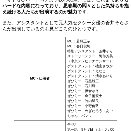
ハードな内容になっており、思春期の悶々とした気持ちを抱
え続ける人たちが出演するのが魅力
です。
また、アシスタントとして元人気セクシー女優の蒼井そらさ
んが出演しているのも見どころのひとつです。
MC：若林正恭
MC：春日俊彰
特別アシスタント：蒼井そら
ストーリーテラー：阿部芳美
（中京テレビアナウンサー）
ゲストタレント：磯山さやか
ゲストタレント：えなこ
ゲストタレント：清水あいり
MC・出演者
ぜひらー：石黒雄三
ぜひらー：石川輝
ぜひらー：伊倉ゆう
ぜひらー：金子備安士
ぜひらー：竹内星良
ぜひらー：小野倫敬
ぜひらー：ぬぎたろう（あご
ちゃん パンツ
全4話
第一話 9月 7日 （土）0：00