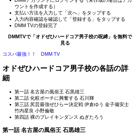
DMMアカウントにログインする（未作成の場合はアカ
ウントを作成する）
支払い方法を入力して「次へ」をタップする
入力内容確認を確認して「登録する」をタップする
DMM TVの登録完了
DMMTVで「オドぜひハードコア男子校の呪縛」を無料で
見る
コスパ最強！！ DMM TV
オドぜひハードコア男子校の各話の詳
細
第一話 名古屋の風俗王 石黒雄三
第二話 化粧ポーチに興奮する 石川輝
第三話 尻芸最強ぜひらー決定戦 伊倉ゆう 金子備安士
竹内星良 小野倫敬
第四話 裸のブレイキンダンス ぬぎたろう
第一話 名古屋の風俗王 石黒雄三