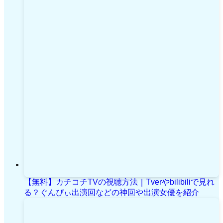
【無料】カチコチTVの視聴方法｜Tverやbilibiliで見れ
る？ぐんぴぃ出演回などの神回や出演女優を紹介