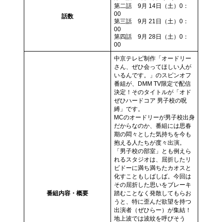
第二話 9月 14日（土）0：
00
話数
第三話 9月 21日（土）0：
00
第四話 9月 28日（土）0：
00
中京テレビ制作「オードリー
さん、ぜひ会ってほしい人が
いるんです。」のスピンオフ
番組が、DMM TV限定で配信
決定！そのタイトルが「オド
ぜひハードコア 男子校の呪
縛」です。
MCのオードリーが男子校出身
だからなのか、番組には思春
期の悶々とした気持ちを今も
抱える人たちが度々出演。
「男子校の部室」とも例えら
れるスタジオは、屈折したリ
ビドーに満ち満ちたカオスと
化すこともしばしば。今回は
その屈折した思いをブレーキ
番組内容・概要
踏むことなく発散してもらお
うと、特に歪んだ欲望を持つ
出演者（ぜひらー）が集結！
地上波では波紋を呼びそう