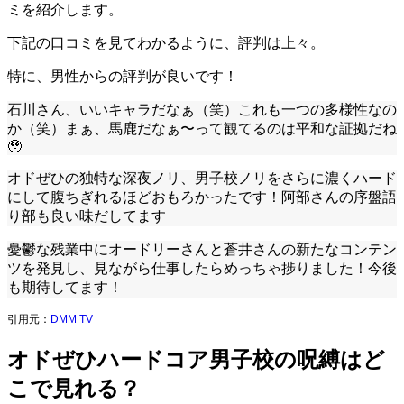
ミを紹介します。
下記の口コミを見てわかるように、評判は上々。
特に、男性からの評判が良いです！
石川さん、いいキャラだなぁ（笑）これも一つの多様性なの
か（笑）まぁ、馬鹿だなぁ〜って観てるのは平和な証拠だね
🥹
オドぜひの独特な深夜ノリ、男子校ノリをさらに濃くハード
にして腹ちぎれるほどおもろかったです！阿部さんの序盤語
り部も良い味だしてます
憂鬱な残業中にオードリーさんと蒼井さんの新たなコンテン
ツを発見し、見ながら仕事したらめっちゃ捗りました！今後
も期待してます！
引用元：
DMM TV
オドぜひハードコア男子校の呪縛はど
こで見れる？