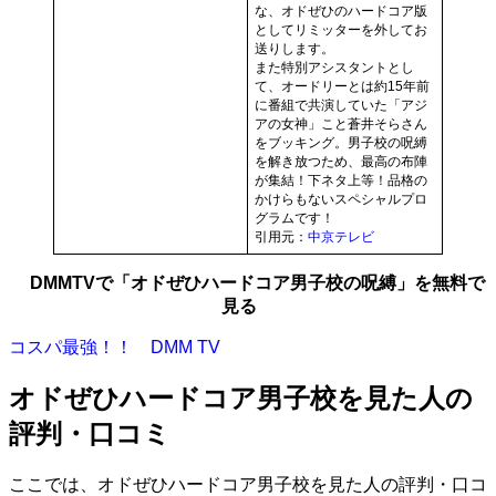
な、オドぜひのハードコア版
としてリミッターを外してお
送りします。
また特別アシスタントとし
て、オードリーとは約15年前
に番組で共演していた「アジ
アの女神」こと蒼井そらさん
をブッキング。男子校の呪縛
を解き放つため、最高の布陣
が集結！下ネタ上等！品格の
かけらもないスペシャルプロ
グラムです！
引用元：
中京テレビ
DMMTVで「オドぜひハードコア男子校の呪縛」を無料で
見る
コスパ最強！！ DMM TV
オドぜひハードコア男子校を見た人の
評判・口コミ
ここでは、オドぜひハードコア男子校を見た人の評判・口コ