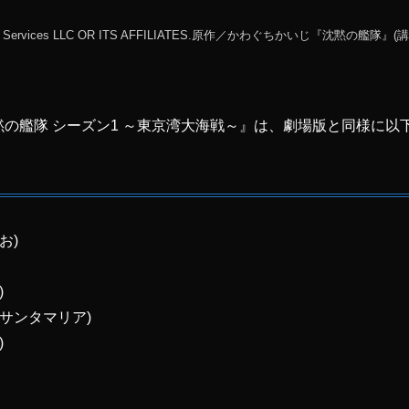
ontent Services LLC OR ITS AFFILIATES.原作／かわぐちかいじ『沈黙の
ドラマ『沈黙の艦隊 シーズン1 ～東京湾大海戦～』は、劇場版と同様
お)
)
サンタマリア)
)