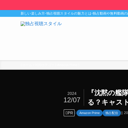
新しい楽しみ方-独占視聴スタイルの魅力とは-独占動画や無料動画
ホーム
VODカテゴリ
Amazon Prime
『沈黙の艦隊
2024
12/07
る？キャス
PR
20
Amazon Prime
独占配信