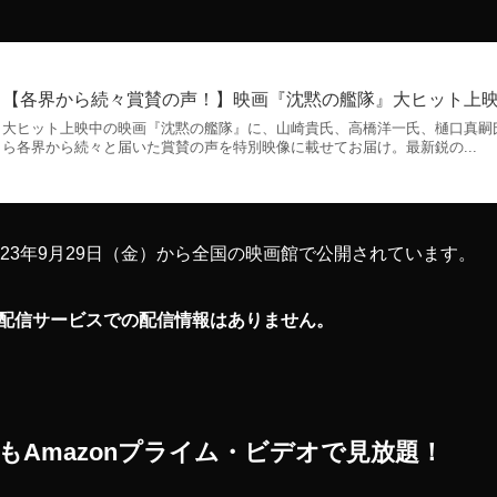
【各界から続々賞賛の声！】映画『沈黙の艦隊』大ヒット上
大ヒット上映中の映画『沈黙の艦隊』に、山崎貴氏、高橋洋一氏、樋口真嗣
ら各界から続々と届いた賞賛の声を特別映像に載せてお届け。最新鋭の...
23年9月29日（金）から全国の映画館で公開されています。
配信サービスでの配信情報はありません。
もAmazonプライム・ビデオで見放題！