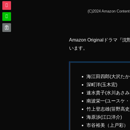
(C)2024 Amazon C
Amazon Original
います。
海江田四郎(大沢たか
深町洋(玉木宏)
速水貴子(水川あさみ
南波栄一(ユースケ・
竹上登志雄(笹野高史
海原渉(江口洋介)
市谷裕美（上戸彩）