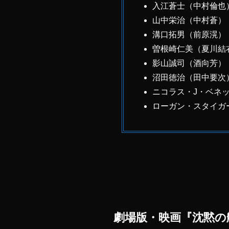
入江蒼士（中村倫也
山中栄治（中村蒼）
溝口拓男（前原滉）
曽根崎仁美（夏川結
影山誠司（酒向芳）
沼田徳治（田中要次
ニコラス・J・ベネ
ローガン・スタイガ
劇場版・映画『沈黙の